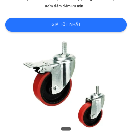
TÔI
Đốm đệm đệm PU mịn
THAM
GIÁ TỐT NHẤT
QUAN
NHÀ
MÁY
KIỂM
SOÁT
CHẤT
LƯỢNG