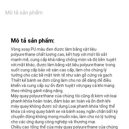
LIÊN
Mô tả sản phẩm
HỆ
CHÚNG
Mô tả sản phẩm:
TÔI
Vòng xoay PU màu đen được làm bằng vật liệu
polyurethane chất lượng cao, kết hợp với một lõi sắt
mạnh mẽ, cung cấp khả năng chống mòn và độ bền tuyệt
vời.mặt khác, được làm bằng vật liệu polyurethane trong
YÊU
suốt cung cấp bảo vệ sàn cao cấp, làm cho chúng lý
tưởng cho các bề mặt tinh tế như sàn gỗ cứng và gạch.
CẦU
Thiết kế bánh xe đơn cũng làm cho nó dễ dàng để điều
khiển và cung cấp sự ổn định tuyệt vời,ngay cả khi mang
theo những gánh nặng nặng.
BÁO
Máy quay polyurethane của chúng tôi cũng đi kèm với loại
phanh khóa hoàn toàn, đảm bảo an toàn và ổn định khi
GIÁ
máy quay không được sử dụng.Loại phanh khóa tổng thể
khóa cả vòng quay bánh xe và bánh xoay, ngăn chặn bất kỳ
chuyển động không mong muốn nào, làm cho nó lý tưởng
cho các ứng dụng công nghiệp và thương mại.
SƠ
Chiều cao tổng thể của máy quay polyurethane của chúng