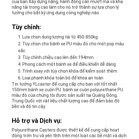
của bạn.Xây dựng nặng, hành động cán mượt mà và khả
năng tải trọng cao làm cho nó trở thành sự lựa chọn lý
tưởng cho bất kỳ ứng dụng công nghiệp nào.
Tùy chỉnh:
Lựa chọn dung lượng tải từ 450-850kg
Tùy chọn cho bánh xe PU màu đỏ cho một pop màu
sắc
Tùy chỉnh chiều cao lên đến 194mm
Phong cách một bánh xe để điều khiển dễ dàng
Trình xoay với tùy chọn khóa để kiểm soát thêm
Loại phanh khóa toàn bộ để khóa an toàn
Tin tưởng YLcaster để cung cấp cho bạn với tốt nhất
150mm bánh xe cuộn PU. bánh xe cuộn polyurethane PU
màu đỏ của chúng tôi được sản xuất tại Quảng Đông,
Trung Quốc với vật liệu chất lượng cao để đảm bảo độ
bền và độ tin cậy.
Hỗ trợ và Dịch vụ:
Polyurethane Casters được thiết kế để cung cấp hoạt
động trơn tru và yên tĩnh trên một loạt các bề mặt.và dịch