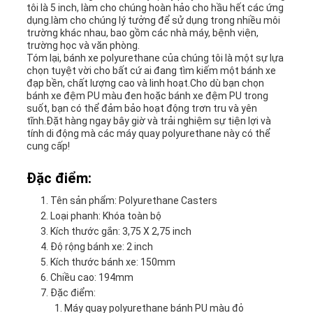
tôi là 5 inch, làm cho chúng hoàn hảo cho hầu hết các ứng
ĐỒ
dụng.làm cho chúng lý tưởng để sử dụng trong nhiều môi
trường khác nhau, bao gồm các nhà máy, bệnh viện,
trường học và văn phòng.
TRANG
Tóm lại, bánh xe polyurethane của chúng tôi là một sự lựa
chọn tuyệt vời cho bất cứ ai đang tìm kiếm một bánh xe
WEB
đạp bền, chất lượng cao và linh hoạt.Cho dù bạn chọn
bánh xe đệm PU màu đen hoặc bánh xe đệm PU trong
suốt, bạn có thể đảm bảo hoạt động trơn tru và yên
tĩnh.Đặt hàng ngay bây giờ và trải nghiệm sự tiện lợi và
PRIVACY
tính di động mà các máy quay polyurethane này có thể
cung cấp!
POLICY
Đặc điểm:
Tên sản phẩm: Polyurethane Casters
Loại phanh: Khóa toàn bộ
Kích thước gắn: 3,75 X 2,75 inch
Độ rộng bánh xe: 2 inch
Kích thước bánh xe: 150mm
Chiều cao: 194mm
Đặc điểm:
Máy quay polyurethane bánh PU màu đỏ