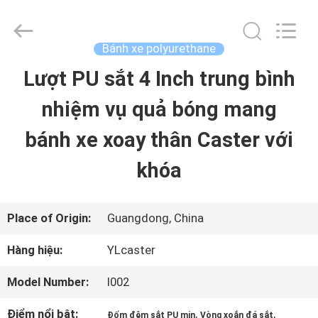
2026
Guangzhou
Ylcaster
Metal
Bánh xe polyurethane
Co.,
Ltd..
Lượt PU sắt 4 Inch trung bình
NHÀ
All
Rights
Reserved.
nhiệm vụ quả bóng mang
SẢN
bánh xe xoay thân Caster với
PHẨM
khóa
VIDEO
Place of Origin:
Guangdong, China
Hàng hiệu:
YLcaster
VỀ
Model Number:
I002
CHÚNG
Điểm nổi bật:
,
,
Đốm đệm sắt PU mịn
Vòng xoắn đá sắt