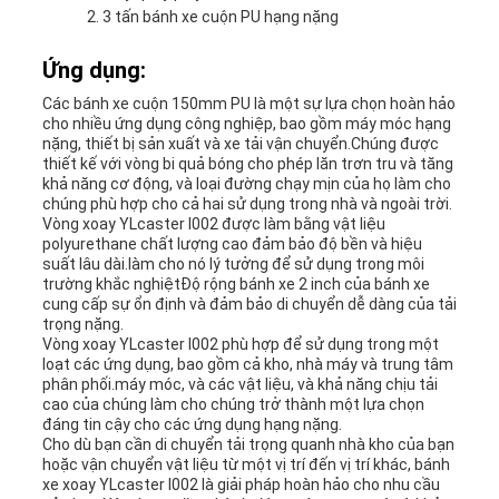
3 tấn bánh xe cuộn PU hạng nặng
Ứng dụng:
Các bánh xe cuộn 150mm PU là một sự lựa chọn hoàn hảo
cho nhiều ứng dụng công nghiệp, bao gồm máy móc hạng
nặng, thiết bị sản xuất và xe tải vận chuyển.Chúng được
thiết kế với vòng bi quả bóng cho phép lăn trơn tru và tăng
khả năng cơ động, và loại đường chạy mịn của họ làm cho
chúng phù hợp cho cả hai sử dụng trong nhà và ngoài trời.
Vòng xoay YLcaster I002 được làm bằng vật liệu
polyurethane chất lượng cao đảm bảo độ bền và hiệu
suất lâu dài.làm cho nó lý tưởng để sử dụng trong môi
trường khắc nghiệtĐộ rộng bánh xe 2 inch của bánh xe
cung cấp sự ổn định và đảm bảo di chuyển dễ dàng của tải
trọng nặng.
Vòng xoay YLcaster I002 phù hợp để sử dụng trong một
loạt các ứng dụng, bao gồm cả kho, nhà máy và trung tâm
phân phối.máy móc, và các vật liệu, và khả năng chịu tải
cao của chúng làm cho chúng trở thành một lựa chọn
đáng tin cậy cho các ứng dụng hạng nặng.
Cho dù bạn cần di chuyển tải trọng quanh nhà kho của bạn
hoặc vận chuyển vật liệu từ một vị trí đến vị trí khác, bánh
xe xoay YLcaster I002 là giải pháp hoàn hảo cho nhu cầu