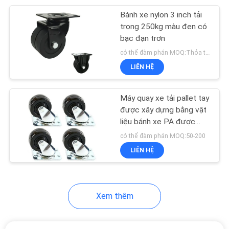
Bánh xe nylon 3 inch tải
69
trọng 250kg màu đen có
bánh xe
bạc đạn trơn
có thể đàm phán MOQ:Thỏa thuận
polyurethane
LIÊN HỆ
Máy quay xe tải pallet tay
được xây dựng bằng vật
liệu bánh xe PA được
77
thiết kế để cải thiện tính
có thể đàm phán MOQ:50-200
di động và xử lý tải trong
LIÊN HỆ
bánh xe nylon
hậu cần
Xem thêm