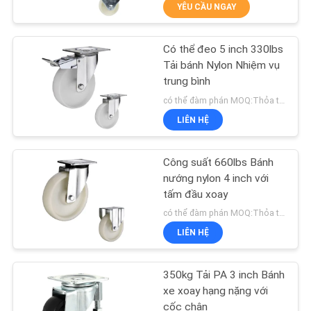
THAM
YÊU CẦU NGAY
QUAN
Có thể đeo 5 inch 330lbs
NHÀ
229
Tải bánh Nylon Nhiệm vụ
MÁY
trung bình
Bánh xe hạng nặng
có thể đàm phán MOQ:Thỏa thuận
KIỂM
LIÊN HỆ
SOÁT
Công suất 660lbs Bánh
CHẤT
nướng nylon 4 inch với
LƯỢNG
tấm đầu xoay
53
có thể đàm phán MOQ:Thỏa thuận
LIÊN HỆ
LIÊN
Bánh công nghiệp
HỆ
350kg Tải PA 3 inch Bánh
CHÚNG
xe xoay hạng nặng với
cốc chân