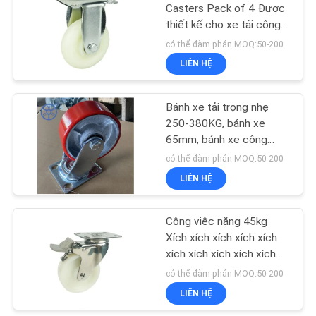
Casters Pack of 4 Được
thiết kế cho xe tải công
79
nghiệp và di chuyển thiết
có thể đàm phán MOQ:50-200
bị đảm bảo độ bền lâu
LIÊN HỆ
Bánh y tế
dài
Bánh xe tải trọng nhẹ
250-380KG, bánh xe
65mm, bánh xe công
nghiệp bền bỉ tải nặng
có thể đàm phán MOQ:50-200
cho thiết bị và xe đẩy
LIÊN HỆ
115
Công việc nặng 45kg
bánh cao su
Xích xích xích xích xích
xích xích xích xích xích
xích xích xích xích xích
có thể đàm phán MOQ:50-200
xích xích xích xích xích
LIÊN HỆ
xích