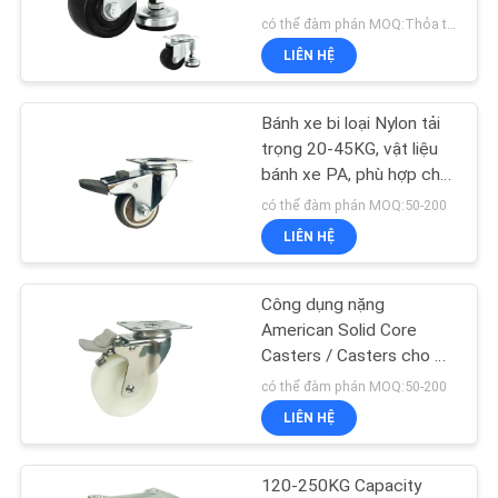
TÔI
có thể đàm phán MOQ:Thỏa thuận
LIÊN HỆ
YÊU
62
CẦU
Bánh xe đẩy hạng
Bánh xe bi loại Nylon tải
BÁO
trọng 20-45KG, vật liệu
nặng
bánh xe PA, phù hợp cho
GIÁ
thiết bị công nghiệp di
có thể đàm phán MOQ:50-200
động
LIÊN HỆ
SƠ
ĐỒ
Công dụng nặng
133
TRANG
American Solid Core
Casters / Casters cho đồ
WEB
Bánh nội thất
nội thất 120-250KG Load
có thể đàm phán MOQ:50-200
Capacity Ball Bearing
LIÊN HỆ
PRIVACY
POLICY
120-250KG Capacity