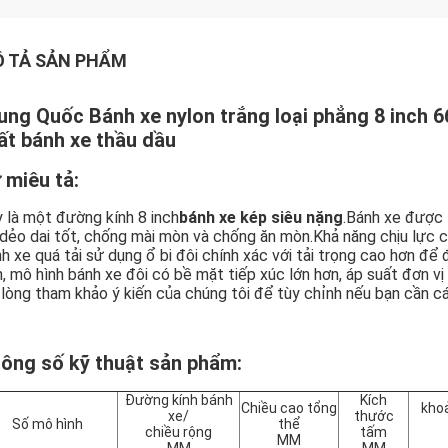
 TẢ SẢN PHẨM
ung Quốc Bánh xe nylon trắng loại phẳng 8 inch
ất bánh xe thầu dầu
 miêu tả:
 là một đường kính 8 inch
bánh xe kép siêu nặng
.Bánh xe được
dẻo dai tốt, chống mài mòn và chống ăn mòn.Khả năng chịu lực có 
h xe quá tải sử dụng ổ bi đôi chính xác với tải trọng cao hơn để
, mô hình bánh xe đôi có bề mặt tiếp xúc lớn hơn, áp suất đơn vị
 lòng tham khảo ý kiến ​​của chúng tôi để tùy chỉnh nếu bạn cần c
ông số kỹ thuật sản phẩm:
Đường kính bánh
Kích
Chiều cao tổng
kho
xe/
thước
Số mô hình
thể
chiều rộng
tấm
MM