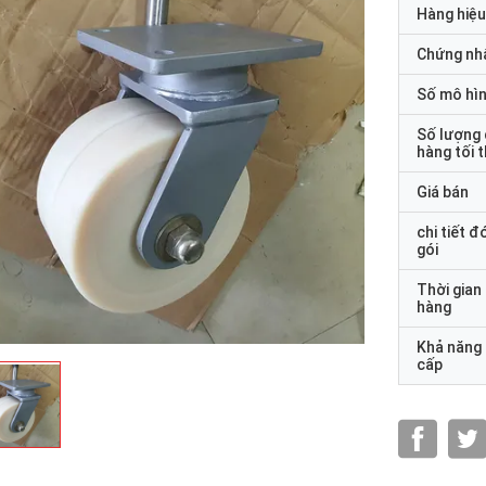
Hàng hiệu
Chứng nh
Số mô hì
Số lượng
hàng tối 
Giá bán
chi tiết đ
gói
Thời gian
hàng
Khả năng
cấp