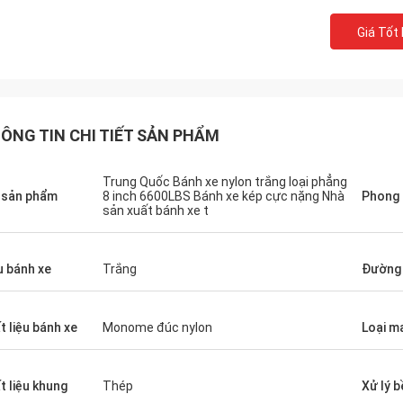
Giá Tốt
ÔNG TIN CHI TIẾT SẢN PHẨM
Trung Quốc Bánh xe nylon trắng loại phẳng
 sản phẩm
8 inch 6600LBS Bánh xe kép cực nặng Nhà
Phong
sản xuất bánh xe t
 bánh xe
Trắng
Đường 
t liệu bánh xe
Monome đúc nylon
Loại m
t liệu khung
Thép
Xử lý 