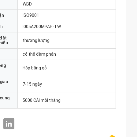
WBD
ận
ISO9001
nh
I005A200MPAP-TW
 đặt
thương lượng
thiểu
có thể đàm phán
óng
Hộp bằng gỗ
 giao
7-15 ngày
 cung
5000 CÁI mỗi tháng