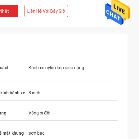
 Nhất
Liên Hệ Với Bây Giờ
 cách
Bánh xe nylon kép siêu nặng
kính bánh xe
8 inch
ang
Vòng bi đôi
bề mặt khung
sơn bạc