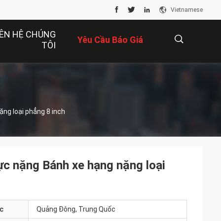
Vietnamese
IÊN HỆ CHÚNG
Yêu Cầu Báo Giá
TÔI
描
ng loại phẳng 8 inch
述
c nặng Bánh xe hạng nặng loại
c
Quảng Đông, Trung Quốc