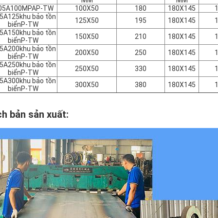
MM
MM
005A100MPAP-TW
100X50
180
180X145
05A125
khu bảo tồn
125X50
195
180X145
biển
P-TW
05A150
khu bảo tồn
150X50
210
180X145
biển
P-TW
05A200
khu bảo tồn
200X50
250
180X145
biển
P-TW
05A250
khu bảo tồn
250X50
330
180X145
biển
P-TW
05A300
khu bảo tồn
300X50
380
180X145
biển
P-TW
ch bản sản xuất
: