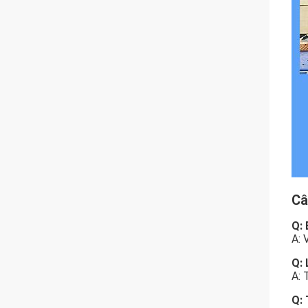
Câ
Q: 
A: 
Q: 
A: 
Q: 