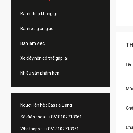
Bánh thép không gỉ
Bánh xe giàn giáo
Bàn làm việc
TH
Xe đẩy nền có thể gập lại
tên
Nhiều sản phẩm hơn
Màu
Người liên hệ :
Cassie Liang
Chấ
Số điện thoại :
+8618102718961
Chấ
Whatsapp :
++8618102718961