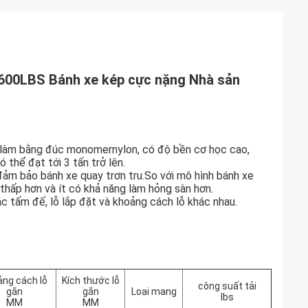
 6600LBS Bánh xe kép cực nặng Nhà sản
 làm bằng đúc monomer
nylon, có độ bền cơ học cao,
thể đạt tới 3 tấn trở lên.
 đảm bảo bánh xe quay trơn tru.So với mô hình bánh xe
 thấp hơn và ít có khả năng làm hỏng sàn hơn.
ác tấm đế, lỗ lắp đặt và khoảng cách lỗ khác nhau.
ảng cách lỗ
Kích thước lỗ
công suất tải
gắn
gắn
Loại mang
lbs
MM
MM