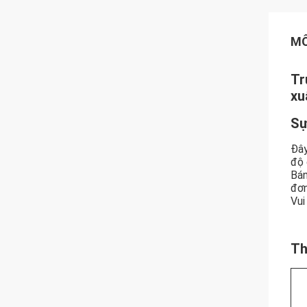
MÔ
Tr
xu
Sự
Đây
độ 
Bán
đơn
Vui
Th