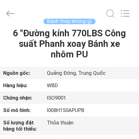
2026
Guangzhou
Ylcaster
Metal
Co.,
Bánh thép không gỉ
Ltd..
All
Rights
6 "Đường kính 770LBS Công
NHÀ
Reserved.
suất Phanh xoay Bánh xe
SẢN
nhôm PU
PHẨM
Nguồn gốc:
Quảng Đông, Trung Quốc
VIDEO
Hàng hiệu:
WBD
Chứng nhận:
ISO9001
VỀ
Số mô hình:
I008H150APUPB
CHÚNG
TÔI
Số lượng đặt
Thỏa thuận
hàng tối thiểu: