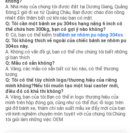
không?
A: Nhà máy của chúng tôi được đặt tại Dương Giang, Quảng
Đông.2 giờ đi xe từ Quảng Châu, Bạn được chào đón nồng
nhiệt đến thăm bất cứ khi nào bạn có mặt.
Q: Tôi cần một bánh xe pu 304ss hạng nặng 6 inch có
thể chứa hơn 300kg, bạn có gợi ý nào không?
Đ: Có, bạn có thể kiểm tra
Bánh xe nhôm pu nặng 304ss
.
Q: Tôi không thích vẻ ngoài của chiếc bánh xe nhôm pu
304ss này.
A: Không có vấn đề gì, bạn có thể cho chúng tôi biết những
gì bạn thích.
Q: Mẫu có sẵn không?
A: Vâng, các mẫu có sẵn bất cứ lúc nào, có thể thương
lượng.
Q: Tôi có thể tùy chỉnh logo/thương hiệu của riêng
mình không?Nếu tôi muốn tạo một loại caster mới,
điều đó có khả thi không?
A: Vâng, bạn của tôi.Bạn có thể in logo thương hiệu của
mình trên hộp đóng gói, cũng như có thể đục lỗ logo trên
giá đỡ bánh xe, thậm chí sản xuất mẫu xe đẩy mới của bạn
với kinh nghiệm chuyên môn tuyệt vời của chúng tôi.Chúng
tôi giỏi làm những việc OEM.