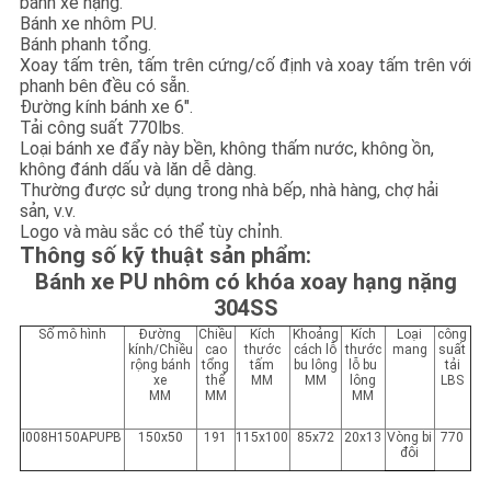
bánh xe nặng.
Bánh xe nhôm PU.
Bánh phanh tổng.
Xoay tấm trên, tấm trên cứng/cố định và xoay tấm trên với
phanh bên đều có sẵn.
Đường kính bánh xe 6".
Tải công suất 770lbs.
Loại bánh xe đẩy này bền, không thấm nước, không ồn,
không đánh dấu và lăn dễ dàng.
Thường được sử dụng trong nhà bếp, nhà hàng, chợ hải
sản, v.v.
Logo và màu sắc có thể tùy chỉnh.
Thông số kỹ thuật sản phẩm:
Bánh xe PU nhôm có khóa xoay hạng nặng
304SS
Số mô hình
Đường
Chiều
Kích
Khoảng
Kích
Loại
công
kính/Chiều
cao
thước
cách lỗ
thước
mang
suất
rộng bánh
tổng
tấm
bu lông
lỗ bu
tải
xe
thể
MM
MM
lông
LBS
MM
MM
MM
I008H150APUPB
150x50
191
115x100
85x72
20x13
Vòng bi
770
đôi