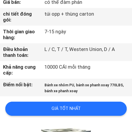
Giá bán:
có thể đàm phán
THAM
QUAN
chi tiết đóng
túi opp + thùng carton
gói:
NHÀ
Thời gian giao
7-15 ngày
MÁY
hàng:
Điều khoản
L / C, T / T, Western Union, D / A
KIỂM
thanh toán:
SOÁT
Khả năng cung
10000 CÁI mỗi tháng
CHẤT
cấp:
LƯỢNG
Điểm nổi bật:
,
,
Bánh xe nhôm PU
bánh xe phanh xoay 770LBS
bánh xe phanh xoay
LIÊN
GIÁ TỐT NHẤT
HỆ
CHÚNG