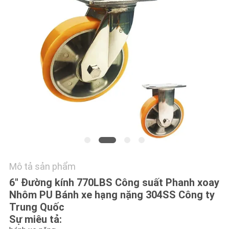
TÔI
YÊU
CẦU
BÁO
GIÁ
SƠ
ĐỒ
TRANG
Mô tả sản phẩm
WEB
6" Đường kính 770LBS Công suất Phanh xoay
Nhôm PU Bánh xe hạng nặng 304SS Công ty
PRIVACY
Trung Quốc
POLICY
Sự miêu tả: