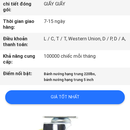
THAM
chi tiết đóng
GIẤY GIẤY
gói:
QUAN
Thời gian giao
7-15 ngày
NHÀ
hàng:
MÁY
Điều khoản
L / C, T / T, Western Union, D / P, D / A,
thanh toán:
KIỂM
Khả năng cung
100000 chiếc mỗi tháng
SOÁT
cấp:
CHẤT
Điểm nổi bật:
,
Bánh nướng hạng trung 220lbs
LƯỢNG
bánh nướng hạng trung 5 inch
GIÁ TỐT NHẤT
LIÊN
HỆ
CHÚNG