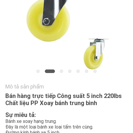
TÔI
YÊU
CẦU
BÁO
GIÁ
SƠ
ĐỒ
Mô tả sản phẩm
TRANG
Bán hàng trực tiếp Công suất 5 inch 220lbs
WEB
Chất liệu PP Xoay bánh trung bình
Sự miêu tả:
PRIVACY
Bánh xe xoay hạng trung.
POLICY
Đây là một loại bánh xe loại tấm trên cùng.
Đường kính bánh xe 5 inch.