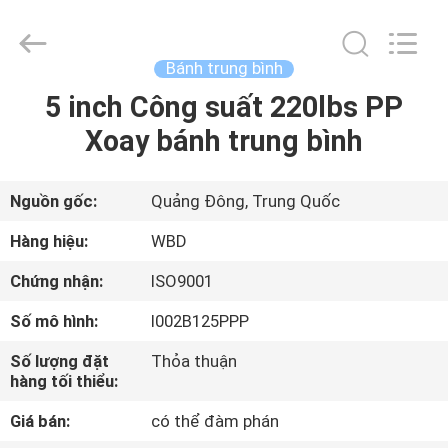
2026
Guangzhou
Ylcaster
Metal
Co.,
Bánh trung bình
Ltd..
All
Rights
5 inch Công suất 220lbs PP
NHÀ
Reserved.
Xoay bánh trung bình
SẢN
PHẨM
Nguồn gốc:
Quảng Đông, Trung Quốc
Hàng hiệu:
WBD
VIDEO
Chứng nhận:
ISO9001
Số mô hình:
I002B125PPP
VỀ
CHÚNG
Số lượng đặt
Thỏa thuận
hàng tối thiểu:
TÔI
Giá bán:
có thể đàm phán