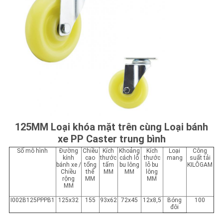
125MM Loại khóa mặt trên cùng Loại bánh
xe PP Caster trung bình
Số mô hình
Đường
Chiều
Kích
Khoảng
Kích
Loại
Công
kính
cao
thước
cách lỗ
thước
mang
suất tải
bánh xe /
tổng
tấm
bu lông
lỗ bu
KILÔGAM
Chiều
thể
MM
MM
lông
rộng
MM
MM
MM
I002B125PPPB1
125x32
155
93x62
72x45
12x8,5
Bóng
100
đôi