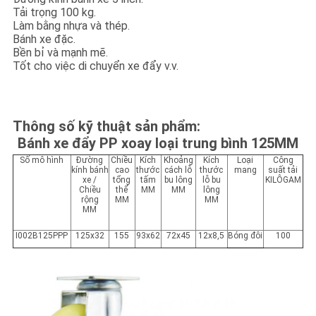
Tải trọng 100 kg.
Làm bằng nhựa và thép.
Bánh xe đặc.
Bền bỉ và mạnh mẽ.
Tốt cho việc di chuyển xe đẩy v.v.
Thông số kỹ thuật sản phẩm:
Bánh xe đẩy PP xoay loại trung bình 125MM
Số mô hình
Đường
Chiều
Kích
Khoảng
Kích
Loại
Công
kính bánh
cao
thước
cách lỗ
thước
mang
suất tải
xe /
tổng
tấm
bu lông
lỗ bu
KILÔGAM
Chiều
thể
MM
MM
lông
rộng
MM
MM
MM
I002B125PPP
125x32
155
93x62
72x45
12x8,5
Bóng đôi
100