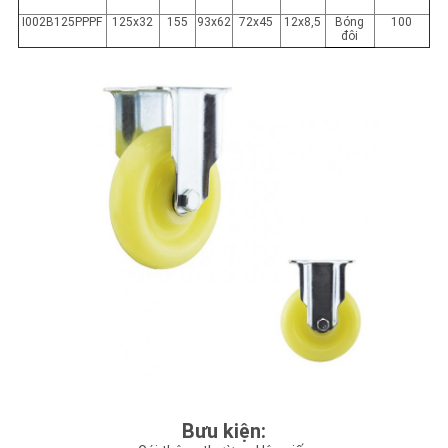
I002B125PPPF
125x32
155
93x62
72x45
12x8,5
Bóng
100
đôi
Bưu kiện: