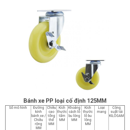
Bánh xe PP loại cố định 125MM
Số mô hình
Đường
Chiều
Kích
Khoảng
Kích
Loại
Công
kính
cao
thước
cách lỗ
thước
mang
suất tải
bánh xe /
tổng
tấm
bu lông
lỗ bu
KILÔGAM
Chiều
thể
MM
MM
lông
rộng
MM
MM
MM