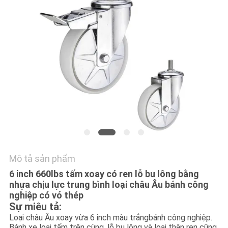
TÔI
YÊU
CẦU
BÁO
GIÁ
SƠ
ĐỒ
TRANG
Mô tả sản phẩm
WEB
6 inch 660lbs tấm xoay có ren lỗ bu lông bằng
nhựa chịu lực trung bình loại châu Âu bánh công
nghiệp có vỏ thép
PRIVACY
Sự miêu tả:
POLICY
Loại châu Âu xoay vừa 6 inch màu trắng
bánh công nghiệp.
Bánh xe loại tấm trên cùng, lỗ bu lông và loại thân ren cũng