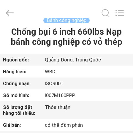
2026
Guangzhou
Ylcaster
Metal
Co.,
Bánh công nghiệp
Ltd..
All
Rights
Chống bụi 6 inch 660lbs Nạp
NHÀ
Reserved.
bánh công nghiệp có vỏ thép
SẢN
PHẨM
Nguồn gốc:
Quảng Đông, Trung Quốc
Hàng hiệu:
WBD
VIDEO
Chứng nhận:
ISO9001
Số mô hình:
I007M160PPP
VỀ
CHÚNG
Số lượng đặt
Thỏa thuận
hàng tối thiểu:
TÔI
Giá bán:
có thể đàm phán