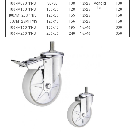
I007M080P
P
NS
80x30
108
12x25
Vòng bi
100
lăn
I007M100P
P
NS
100x30
128
12x25
120
I007M125SP
P
NS
125x30
155
12x25
150
I007M125MP
P
NS
125x40
156
12x25
150
I007M160P
P
NS
160x45
195
16x40
300
I007M200P
P
NS
200x50
240
16x40
350