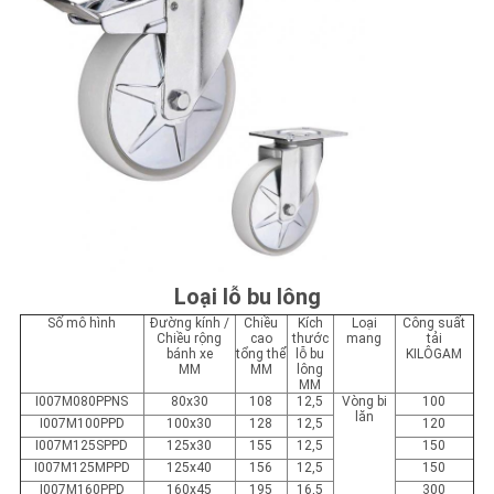
Loại lỗ bu lông
Số mô hình
Đường kính /
Chiều
Kích
Loại
Công suất
Chiều rộng
cao
thước
mang
tải
bánh xe
tổng thể
lỗ bu
KILÔGAM
MM
MM
lông
MM
I007M080P
P
NS
80x30
108
12,5
Vòng bi
100
lăn
I007M100P
PD
100x30
128
12,5
120
I007M125SP
PD
125x30
155
12,5
150
I007M125MP
PD
125x40
156
12,5
150
I007M160P
PD
160x45
195
16,5
300