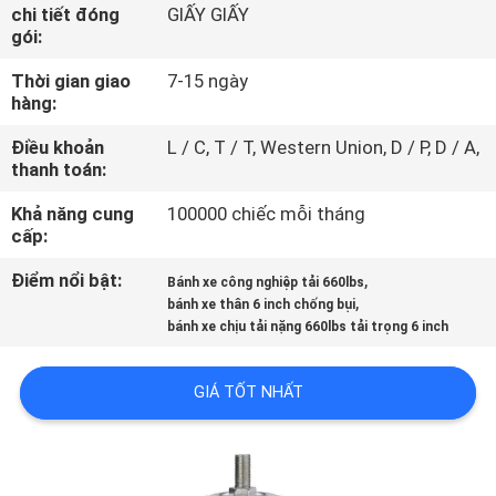
THAM
chi tiết đóng
GIẤY GIẤY
gói:
QUAN
Thời gian giao
7-15 ngày
NHÀ
hàng:
MÁY
Điều khoản
L / C, T / T, Western Union, D / P, D / A,
thanh toán:
KIỂM
Khả năng cung
100000 chiếc mỗi tháng
SOÁT
cấp:
CHẤT
Điểm nổi bật:
,
Bánh xe công nghiệp tải 660lbs
,
LƯỢNG
bánh xe thân 6 inch chống bụi
bánh xe chịu tải nặng 660lbs tải trọng 6 inch
LIÊN
GIÁ TỐT NHẤT
HỆ
CHÚNG