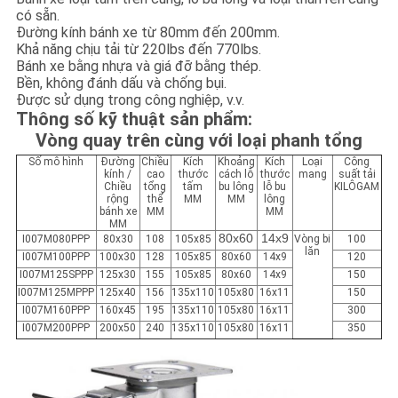
có sẵn.
Đường kính bánh xe từ 80mm đến 200mm.
Khả năng chịu tải từ 220lbs đến 770lbs.
Bánh xe bằng nhựa và giá đỡ bằng thép.
Bền, không đánh dấu và chống bụi.
Được sử dụng trong công nghiệp, v.v.
Thông số kỹ thuật sản phẩm:
Vòng quay trên cùng với loại phanh tổng
Số mô hình
Đường
Chiều
Kích
Khoảng
Kích
Loại
Công
kính /
cao
thước
cách lỗ
thước
mang
suất tải
Chiều
tổng
tấm
bu lông
lỗ bu
KILÔGAM
rộng
thể
MM
MM
lông
bánh xe
MM
MM
MM
80x60
14x9
I007M080PPP
80x30
108
105x85
Vòng bi
100
lăn
I007M100PPP
100x30
128
105x85
80x60
14x9
120
I007M125SP
P
P
125x30
155
105x85
80x60
14x9
150
I007M125MPPP
125x40
156
135x110
105x80
16x11
150
I007M160PPP
160x45
195
135x110
105x80
16x11
300
I007M200PPP
200x50
240
135x110
105x80
16x11
350