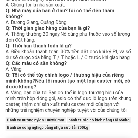
A: Chúng tôi là nhà sản xuất.
Q: Nhà máy của bạn ở đâu?Tôi có thể đến thăm
không?
A: Dương Giang, Quảng Đông.
Q: Thời gian giao hàng của bạn là gì?
A: Thông thường 20 ngày.Nó cũng phụ thuộc vào số lượng
đơn đặt hàng.
Q: Thời hạn thanh toán là gì?
A: Điều khoản thanh toán: 30% tiền đặt cọc khi ký PI, và số
dư sẽ được xóa bằng T / T hoặc L / C trước khi giao hàng.
Q: Các mẫu có sẵn không?
A: Vâng.
Q: Tôi có thể tùy chỉnh logo / thương hiệu của riêng
mình không?Nếu tôi muốn tạo một loại caster mới, có
được không?
A: Vâng, bạn của tôi.Bạn có thể in logo thương hiệu của
mình trên hộp đóng gói, aslo có thể đục lỗ logo trên khung
caster, thậm chí sản xuất mẫu caster mới của bạn với
những trải nghiệm chuyên nghiệp tuyệt vời của chúng tôi.
Bánh xe nướng nylon 180x50mm
bánh trước có kích nâng tải 650kg
Bánh xe công nghiệp bằng nhựa sức tải 800kg