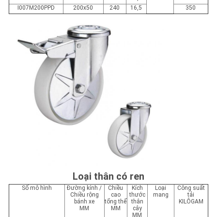
I007M200P
PD
200x50
240
16,5
350
Loại thân có ren
Số mô hình
Đường kính /
Chiều
Kích
Loại
Công suất
Chiều rộng
cao
thước
mang
tải
bánh xe
tổng thể
thân
KILÔGAM
MM
MM
cây
MM