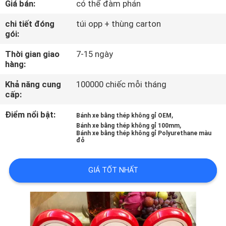
Giá bán:
có thể đàm phán
THAM
QUAN
chi tiết đóng
túi opp + thùng carton
gói:
NHÀ
Thời gian giao
7-15 ngày
MÁY
hàng:
Khả năng cung
100000 chiếc mỗi tháng
KIỂM
cấp:
SOÁT
Điểm nổi bật:
,
Bánh xe bằng thép không gỉ OEM
CHẤT
,
Bánh xe bằng thép không gỉ 100mm
Bánh xe bằng thép không gỉ Polyurethane màu
LƯỢNG
đỏ
GIÁ TỐT NHẤT
LIÊN
HỆ
CHÚNG