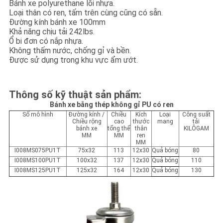
Bánh xe polyurethane lõi nhựa.
Loại thân có ren, tấm trên cùng cũng có sẵn.
Đường kính bánh xe 100mm
Khả năng chịu tải 242lbs.
Ổ bi đơn có nắp nhựa.
Không thấm nước, chống gỉ và bền.
Được sử dụng trong khu vực ẩm ướt.
Thông số kỹ thuật sản phẩm:
Bánh xe bằng thép không gỉ PU có ren
Số mô hình
Đường kính /
Chiều
Kích
Loại
Công suất
Chiều rộng
cao
thước
mang
tải
bánh xe
tổng thể
thân
KILÔGAM
MM
MM
ren
MM
I008MS075PU1T
75x32
113
12x30
Quả bóng
80
I008MS100PU1T
100x32
137
12x30
Quả bóng
110
I008MS125PU1T
125x32
164
12x30
Quả bóng
130