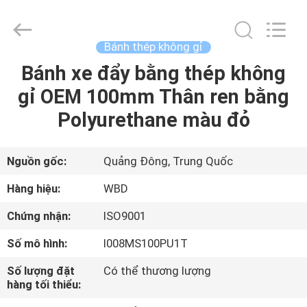
2026
Guangzhou
Ylcaster
Metal
Co.,
Bánh thép không gỉ
Ltd..
All
Rights
Bánh xe đẩy bằng thép không
NHÀ
Reserved.
gỉ OEM 100mm Thân ren bằng
SẢN
Polyurethane màu đỏ
PHẨM
Nguồn gốc:
Quảng Đông, Trung Quốc
VIDEO
Hàng hiệu:
WBD
Chứng nhận:
ISO9001
VỀ
Số mô hình:
I008MS100PU1T
CHÚNG
TÔI
Số lượng đặt
Có thể thương lượng
hàng tối thiểu: