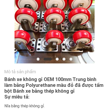
TÔI
YÊU
CẦU
BÁO
GIÁ
SƠ
ĐỒ
TRANG
Mô tả sản phẩm
Bánh xe không gỉ OEM 100mm Trung bình
WEB
làm bằng Polyurethane màu đỏ đã được tẩm
bột Bánh xe bằng thép không gỉ
PRIVACY
Sự miêu tả:
POLICY
Nĩa bằng thép không gỉ.